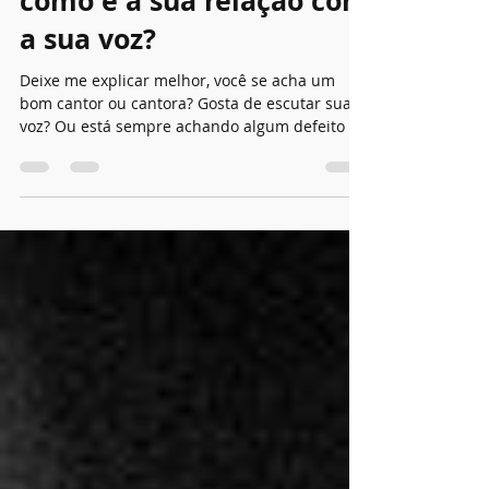
19 de abr. de 2022
1 min de leitura
Você já se perguntou
como é a sua relação com
a sua voz?
Deixe me explicar melhor, você se acha um
bom cantor ou cantora? Gosta de escutar sua
voz? Ou está sempre achando algum defeito e
dizendo...