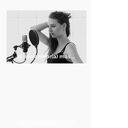
Já sou cantor(a) mas....
Falta controle na sua voz, canta
algumas músicas e se sente
cansado, tem um show, gravação
para fazer, e não está conseguindo
cantar, ou quer se preparar para uma
audição? Fazemos um plano de
treino personalizado para sua
necessidade
Saiba mais