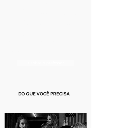
marketing especialista em voz
artística e Coach vocal pelo CEV em
São Paulo, certificado nos níveis I II e III
do somatic vocicework TM The lovetri
Method, cursando Pós graduação em
pedagogia vocal pela Universidade
Santa Marcelina, este é parte do meu
currículo, que se completa com tantos
outros inúmeros cursos de
atualização que faço todos os anos.
+ sobre o prefessor
DO QUE VOCÊ PRECISA