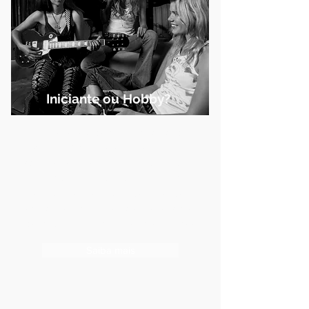
Iniciante ou Hobby?
A experiência de anos trabalhando
com os mais diferentes estilos de
cantores e repertórios, nos faz olhar o
ser humano por trás da voz, sabemos
que qualquer pessoa pode aprender a
cantar, venha viver esta experiência e
descobrir o artista que está em você!
Saiba mais