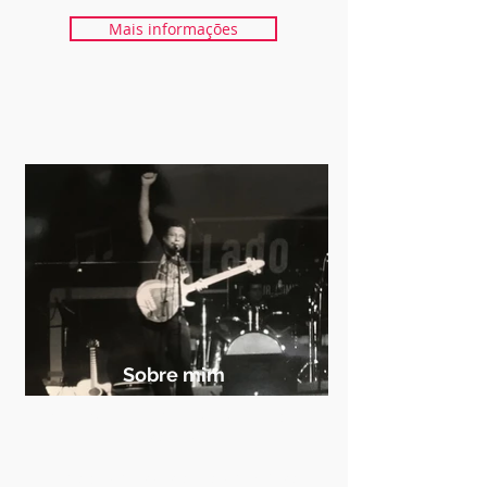
Mais informações
Sobre mim
O professor - Amor pelo ensino do
canto!
Formado em licenciatura em Música,