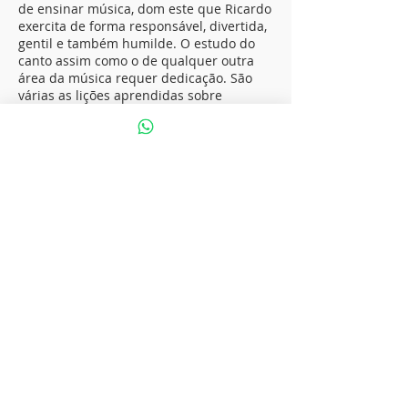
de ensinar música, dom este que Ricardo
exercita de forma responsável, divertida,
gentil e também humilde. O estudo do
canto assim como o de qualquer outra
área da música requer dedicação. São
várias as lições aprendidas sobre
fisiologia da voz e também sobre as
técnicas vocais aplicadas ao canto, mas
com o conteúdo atualizado do curso e
com a abordagem dinâmica, ilustrativa e
interativa de Ricardo Morra fica bem
mais fácil desenvolver as potencialidades
da voz, tudo de forma bastante orgânica
e prazerosa. Por fim, dito isso, se a essa
altura, por algum acaso, você ainda está
com alguma dúvida sobre ser possível
aprender a cantar, aceite esse primeiro
desafio de conhecer o curso de canto
EAD do Ricardo Morra e descubra por
você mesmo que pode ser mais fácil do
que você imagina transformar sua
dedicação em música.